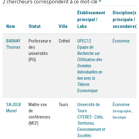
2 chercheurs correspondent à ce mot-clé
*
Établissement
Discipline(s)
principal /
principale /
Nom
Statut
Ville
Labo
secondaire(s
BARNAY
Professeur·e
Créteil
UPEC12
Économie
Thomas
des
Equipe de
universités
Recherche sur
(PU)
l'Utilisation des
Données
Individuelles en
lien avec la
Théorie
Economique
SAJOUX
Maître·sse
Tours
Université de
Économie
Muriel
de
Tours
Démographie
,
conférences
CITERES - Cités,
Sociologie
(MCF)
Territoires,
Environnement et
Sociétés