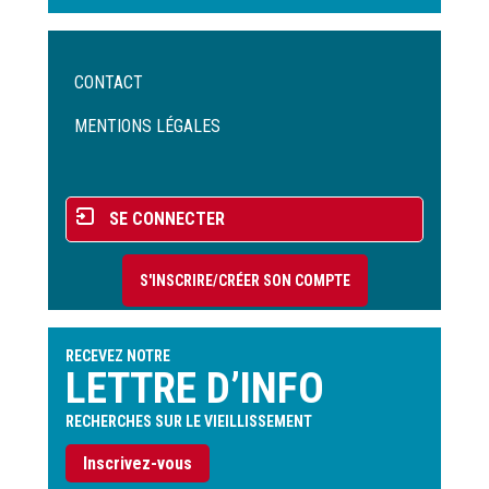
Menu
CONTACT
Pied
de
MENTIONS LÉGALES
page
Menu
SE CONNECTER
du
compte
S'INSCRIRE/CRÉER SON COMPTE
de
l'utilisateur
RECEVEZ NOTRE
LETTRE D’INFO
RECHERCHES SUR LE VIEILLISSEMENT
Inscrivez-vous