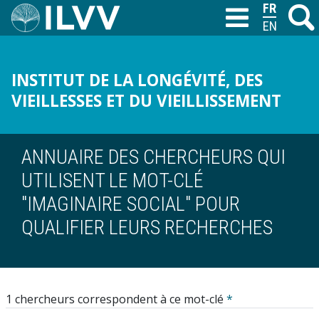
Aller
FRANÇAIS
Recher
M
T
au
ENGLISH
contenu
principal
INSTITUT DE LA LONGÉVITÉ, DES
VIEILLESSES ET DU VIEILLISSEMENT
ANNUAIRE DES CHERCHEURS QUI
UTILISENT LE MOT-CLÉ
"IMAGINAIRE SOCIAL" POUR
QUALIFIER LEURS RECHERCHES
1 chercheurs correspondent à ce mot-clé
*