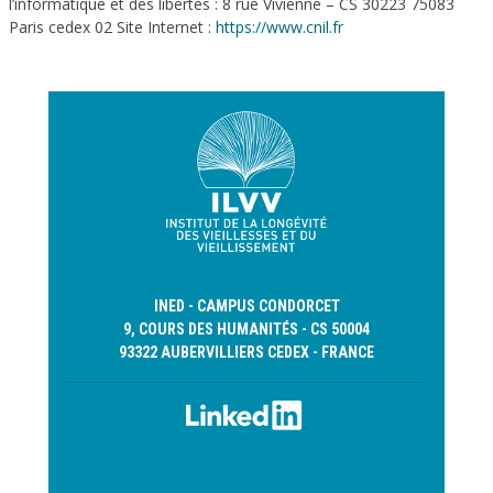
l’informatique et des libertés : 8 rue Vivienne – CS 30223 75083
Paris cedex 02 Site Internet :
https://www.cnil.fr
INED - CAMPUS CONDORCET
9, COURS DES HUMANITÉS - CS 50004
93322 AUBERVILLIERS CEDEX - FRANCE