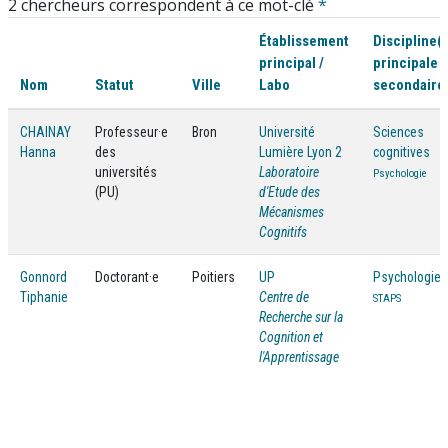
2 chercheurs correspondent à ce mot-clé
*
Établissement
Discipline(s
principal /
principale /
Nom
Statut
Ville
Labo
secondaire
CHAINAY
Professeur·e
Bron
Université
Sciences
Hanna
des
Lumière Lyon 2
cognitives
universités
Laboratoire
Psychologie
(PU)
d'Etude des
Mécanismes
Cognitifs
Gonnord
Doctorant·e
Poitiers
UP
Psychologie
Tiphanie
Centre de
STAPS
Recherche sur la
Cognition et
l'Apprentissage