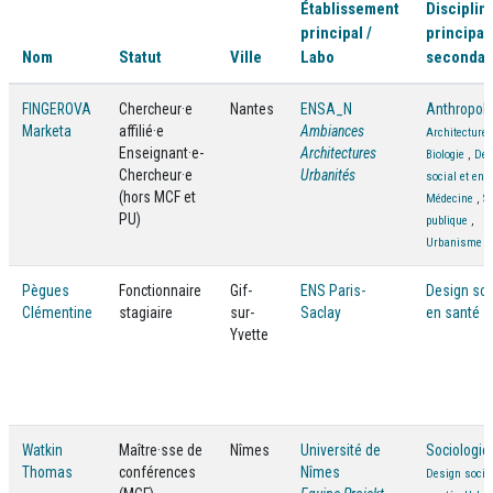
Établissement
Disciplin
principal /
principale
Nom
Statut
Ville
Labo
secondai
FINGEROVA
Chercheur·e
Nantes
ENSA_N
Anthropolo
Marketa
affilié·e
Ambiances
Architecture
Enseignant·e-
Architectures
Biologie
,
Des
Chercheur·e
Urbanités
social et en 
(hors MCF et
Médecine
,
S
PU)
publique
,
Urbanisme
Pègues
Fonctionnaire
Gif-
ENS Paris-
Design soc
Clémentine
stagiaire
sur-
Saclay
en santé
Yvette
Watkin
Maître·sse de
Nîmes
Université de
Sociologie
Thomas
conférences
Nîmes
Design social