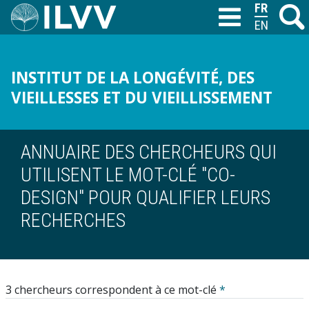
Aller
FRANÇAIS
Recher
M
T
au
ENGLISH
contenu
principal
INSTITUT DE LA LONGÉVITÉ, DES
VIEILLESSES ET DU VIEILLISSEMENT
ANNUAIRE DES CHERCHEURS QUI
UTILISENT LE MOT-CLÉ "CO-
DESIGN" POUR QUALIFIER LEURS
RECHERCHES
3 chercheurs correspondent à ce mot-clé
*