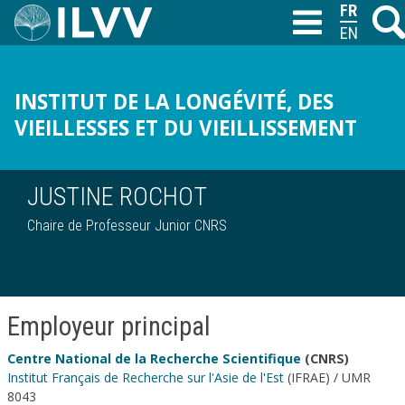
Aller
FRANÇAI
Reche
T
au
ENGLISH
contenu
principal
INSTITUT DE LA LONGÉVITÉ, DES
VIEILLESSES ET DU VIEILLISSEMENT
JUSTINE ROCHOT
Chaire de Professeur Junior CNRS
Employeur principal
Centre National de la Recherche Scientifique
(CNRS)
Institut Français de Recherche sur l'Asie de l'Est
(IFRAE) / UMR
8043