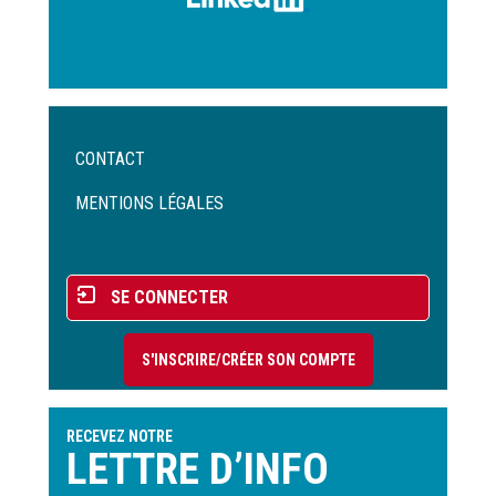
Menu
CONTACT
Pied
de
MENTIONS LÉGALES
page
Menu
SE CONNECTER
du
compte
S'INSCRIRE/CRÉER SON COMPTE
de
l'utilisateur
RECEVEZ NOTRE
LETTRE D’INFO