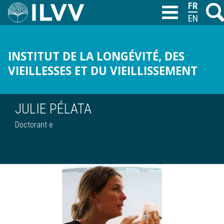
Aller
FRANÇAI
Reche
T
au
ENGLISH
contenu
principal
INSTITUT DE LA LONGÉVITÉ, DES
VIEILLESSES ET DU VIEILLISSEMENT
JULIE PÉLATA
Doctorant·e