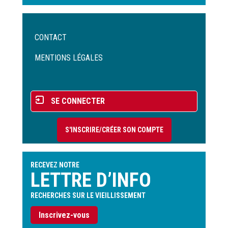
Menu
CONTACT
Pied
de
MENTIONS LÉGALES
page
Menu
SE CONNECTER
du
compte
S'INSCRIRE/CRÉER SON COMPTE
de
l'utilisateur
RECEVEZ NOTRE
LETTRE D’INFO
RECHERCHES SUR LE VIEILLISSEMENT
Inscrivez-vous