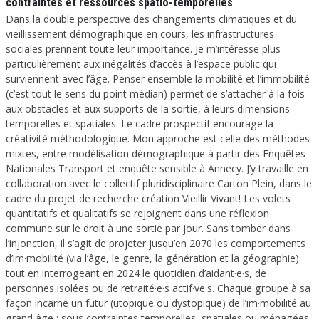
contraintes et ressources spatio-temporelles
Dans la double perspective des changements climatiques et du
vieillissement démographique en cours, les infrastructures
sociales prennent toute leur importance. Je m’intéresse plus
particulièrement aux inégalités d’accès à l’espace public qui
surviennent avec l’âge. Penser ensemble la mobilité et l’immobilité
(c’est tout le sens du point médian) permet de s’attacher à la fois
aux obstacles et aux supports de la sortie, à leurs dimensions
temporelles et spatiales. Le cadre prospectif encourage la
créativité méthodologique. Mon approche est celle des méthodes
mixtes, entre modélisation démographique à partir des Enquêtes
Nationales Transport et enquête sensible à Annecy. J’y travaille en
collaboration avec le collectif pluridisciplinaire Carton Plein, dans le
cadre du projet de recherche création Vieillir Vivant! Les volets
quantitatifs et qualitatifs se rejoignent dans une réflexion
commune sur le droit à une sortie par jour. Sans tomber dans
l’injonction, il s’agit de projeter jusqu’en 2070 les comportements
d’im·mobilité (via l’âge, le genre, la génération et la géographie)
tout en interrogeant en 2024 le quotidien d’aidant·e·s, de
personnes isolées ou de retraité·e·s actif·ve·s. Chaque groupe à sa
façon incarne un futur (utopique ou dystopique) de l’im·mobilité au
grand âge : sous contraintes temporelles, spatiales ou ménagées.