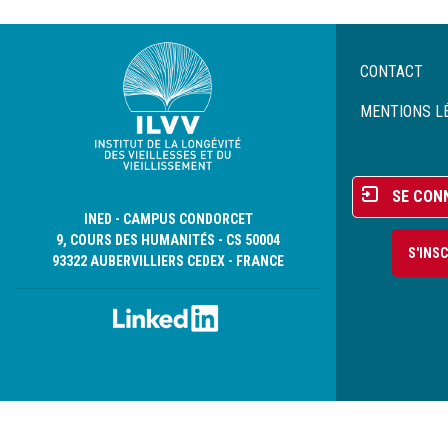
Menu
CONTACT
Pied
de
MENTIONS L
page
Menu
SE CON
du
INED - CAMPUS CONDORCET
compte
9, COURS DES HUMANITÉS - CS 50004
S'INS
de
93322 AUBERVILLIERS CEDEX - FRANCE
l'utilisateur