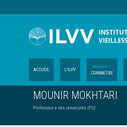
Aller
au
contenu
principal
INSTITUT
VIEILLES
MISSION 1
ACCUEIL
L'ILVV
CONNAÎTRE
MOUNIR MOKHTARI
Professeur·e des universités (PU)