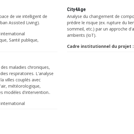
City4Age
pace de vie intelligent de
Analyse du changement de compor
rban Assisted Living).
prédire le risque (ex. rupture du l
sommeil, etc.) par un approche d'a
 international
ambients (IoT).
que, Santé publique,
Cadre institutionnel du projet :
on des maladies chroniques,
dies respiratoires. L'analyse
a villes couplés avec
l'air, météorologique,
es modèles d'intervention..
 international