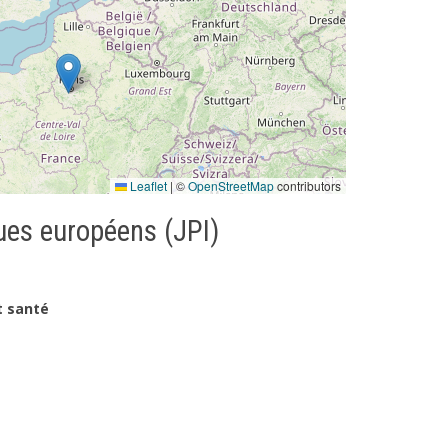
Leaflet
|
©
OpenStreetMap
contributors
es européens (JPI)
t santé