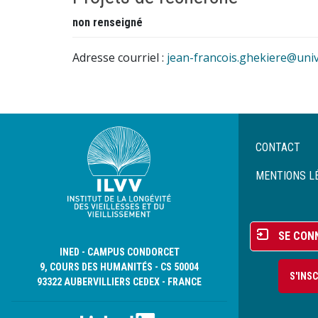
non renseigné
Adresse courriel :
jean-francois.ghekiere@univ-l
Menu
CONTACT
Pied
de
MENTIONS L
page
Menu
SE CON
du
INED - CAMPUS CONDORCET
compte
9, COURS DES HUMANITÉS - CS 50004
S'INS
de
93322 AUBERVILLIERS CEDEX - FRANCE
l'utilisateur