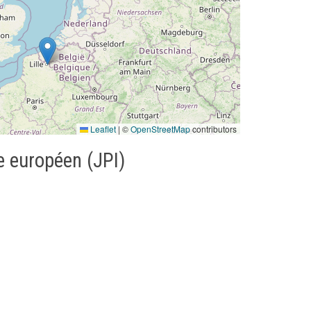
Leaflet
|
©
OpenStreetMap
contributors
 européen (JPI)