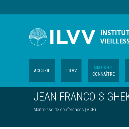
Aller
au
contenu
principal
INSTITUT
VIEILLES
MISSION 1
ACCUEIL
L'ILVV
CONNAÎTRE
JEAN FRANCOIS GHE
Maître·sse de conférences (MCF)