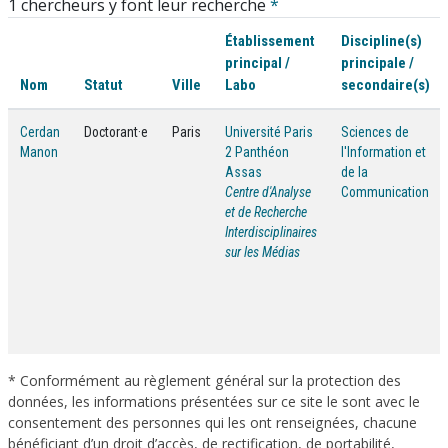
1 chercheurs y font leur recherche
*
Établissement
Discipline(s)
principal /
principale /
Nom
Statut
Ville
Labo
secondaire(s)
Cerdan
Doctorant·e
Paris
Université Paris
Sciences de
Manon
2 Panthéon
l'Information et
Assas
de la
Centre d'Analyse
Communication
et de Recherche
Interdisciplinaires
sur les Médias
* Conformément au règlement général sur la protection des
données, les informations présentées sur ce site le sont avec le
consentement des personnes qui les ont renseignées, chacune
bénéficiant d’un droit d’accès, de rectification, de portabilité,