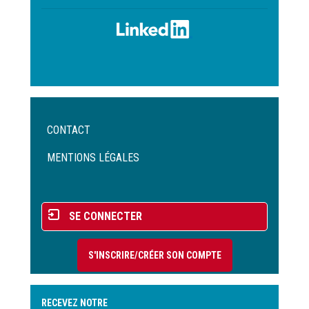
Menu
CONTACT
Pied
de
MENTIONS LÉGALES
page
Menu
SE CONNECTER
du
compte
S'INSCRIRE/CRÉER SON COMPTE
de
l'utilisateur
RECEVEZ NOTRE