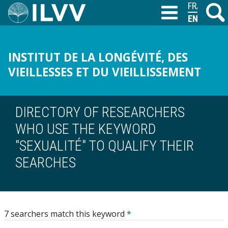
Skip
FRANÇAIS
Search
M
T
to
ENGLISH
main
content
INSTITUT DE LA LONGÉVITÉ, DES
VIEILLESSES ET DU VIEILLISSEMENT
DIRECTORY OF RESEARCHERS
WHO USE THE KEYWORD
"SEXUALITÉ" TO QUALIFY THEIR
SEARCHES
7 searchers match this keyword
*