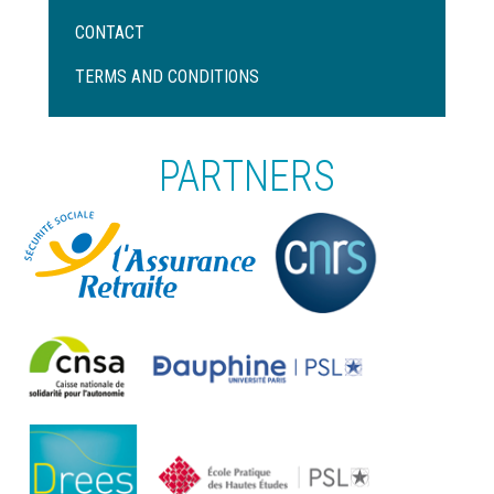
Menu
CONTACT
Pied
de
TERMS AND CONDITIONS
page
PARTNERS