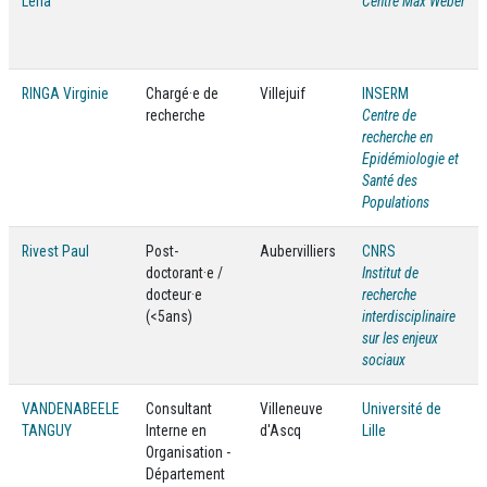
Léna
Centre Max Weber
RINGA Virginie
Chargé·e de
Villejuif
INSERM
recherche
Centre de
recherche en
Epidémiologie et
Santé des
Populations
Rivest Paul
Post-
Aubervilliers
CNRS
doctorant·e /
Institut de
docteur·e
recherche
(<5ans)
interdisciplinaire
sur les enjeux
sociaux
VANDENABEELE
Consultant
Villeneuve
Université de
TANGUY
Interne en
d'Ascq
Lille
Organisation -
Département