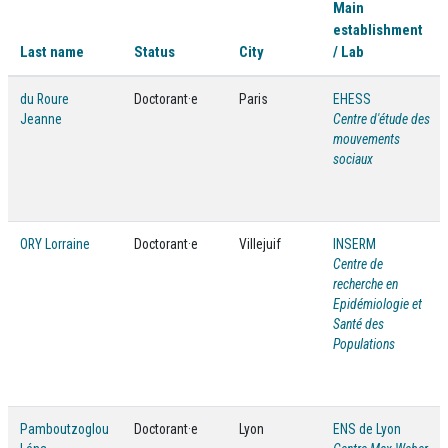
Main
establishment
Last name
Status
City
/ Lab
du Roure
Doctorant·e
Paris
EHESS
Jeanne
Centre d'étude des
mouvements
sociaux
ORY Lorraine
Doctorant·e
Villejuif
INSERM
Centre de
recherche en
Epidémiologie et
Santé des
Populations
Pamboutzoglou
Doctorant·e
Lyon
ENS de Lyon