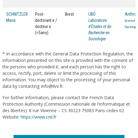
SCHNITZLER
Post-
Brest
UBO
Anthrop
Marie
doctorant·e /
Laboratoire
Sciences 
docteur·e
d'Etudes et de
Sociologi
(<5ans)
Recherche en
Sociologie
* In accordance with the General Data Protection Regulation, the
information presented on this site is provided with the consent of
the persons who provided it, and each person has the right to
access, rectify, port, delete or limit the processing of this
information. You may object to the processing of your personal
data by contacting info@ilvv.fr.
For further information, please contact the French Data
Protection Authority (Commission nationale de l'informatique et
des libertés): 8 rue Vivienne – CS 30223 75083 Paris cedex 02
Website:
https://www.cnil.fr