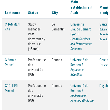
Main
establishment
Main/
Last name
Status
City
/ Lab
discip
CHAMMEN
Study
Le
Université
Santé p
Rita
manager
Lamentin
Claude Bernard
Épidémiol
Post-
Lyon 1
Gérontec
doctorant·e /
Health Services
Gérontolo
docteur·e
and Performance
(<5ans)
Research
Glémain
Professeur·e
Rennes
Université de
Gestion
Pascal
des
Rennes 2
Économi
universités
Espaces et
(PU)
SOciétés
GROLLIER
Professeur·e
Rennes
Université de
Psycho
Michel
des
Rennes 2
universités
Recherche en
(PU)
Psychopathologie