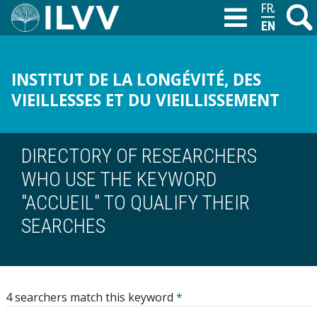
Skip
FRANÇAIS
Search
M
T
to
ENGLISH
main
content
INSTITUT DE LA LONGÉVITÉ, DES
VIEILLESSES ET DU VIEILLISSEMENT
DIRECTORY OF RESEARCHERS
WHO USE THE KEYWORD
"ACCUEIL" TO QUALIFY THEIR
SEARCHES
4 searchers match this keyword
*