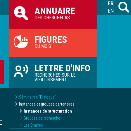
Raccourcis
FRANÇAIS
Recher
M
ANNUAIRE
ILVV
ENGLISH
DES CHERCHEURS
FIGURES
DU MOIS
LETTRE D'INFO
RECHERCHES SUR LE
VIEILLISSEMENT
Séminaires "Dialogue"
Instances et groupes partenaires
Instances de structuration
E
Groupes de recherche
Les Chaires