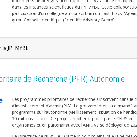
documents de préfiguration d'appels. L'ILVV a lancé un appel à
dans les instances scientifiques du JPI MYBL. Cette collaboratio
participation d'un collègue au consortium du Fast Track "Agein
qu'au Conseil scientifique (Scientific Advisory Board).
r la JPI MYBL
ritaire de Recherche (PPR) Autonomie
Les programmes prioritaires de recherche s’inscrivent dans l
d’investissement d’avenir (PIA). Le gouvernement a demandé a
programme sur l’autonomie (vieillissement, situation de handic
30 millions d’euros. Ce projet ambitieux, porté par le CNRS en l
organismes et en partenariat avec l’ANR, va se déployer de 20
La Directrice de l’ILVV, le Directeur-Adjoint ainsi que l'une des 