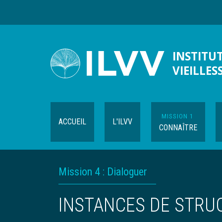
Aller
au
contenu
principal
INSTITUT
VIEILLES
MISSION 1
ACCUEIL
L'ILVV
CONNAÎTRE
Navigation
FIL
Mission 4 : Dialoguer
contextuelle
D'ARIANE
INSTANCES DE STRU