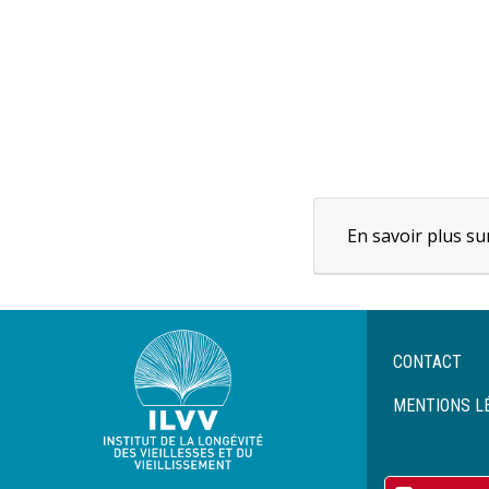
En savoir plus s
Menu
CONTACT
Pied
de
MENTIONS L
page