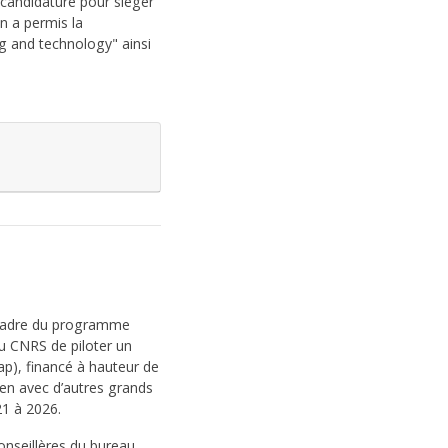
 candidature pour siéger
n a permis la
g and technology" ainsi
e cadre du programme
u CNRS de piloter un
ap), financé à hauteur de
ien avec d’autres grands
21 à 2026.
conseillères du bureau