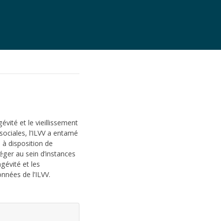
vité et le vieillissement
sociales, l’ILVV a entamé
 à disposition de
iéger au sein d’instances
ngévité et les
onnées de l’ILVV.