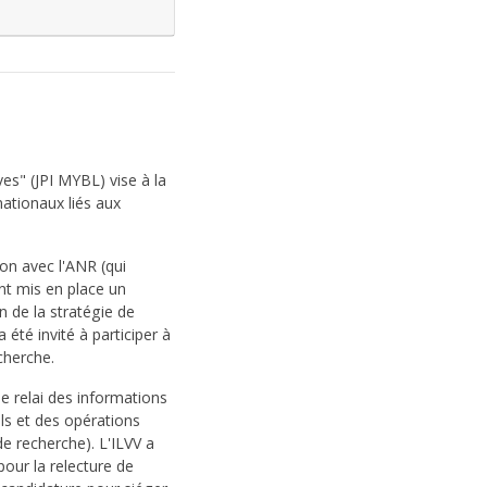
es" (JPI MYBL) vise à la
ationaux liés aux
ion avec l'ANR (qui
ont mis en place un
n de la stratégie de
 été invité à participer à
cherche.
le relai des informations
ls et des opérations
de recherche). L'ILVV a
our la relecture de