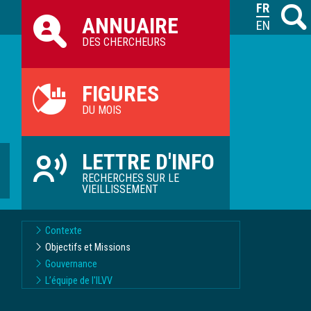
Raccourcis
FRANÇAIS
Recher
M
ANNUAIRE
ILVV
ENGLISH
DES CHERCHEURS
FIGURES
DU MOIS
LETTRE D'INFO
RECHERCHES SUR LE
VIEILLISSEMENT
Contexte
Objectifs et Missions
Gouvernance
L’équipe de l'ILVV