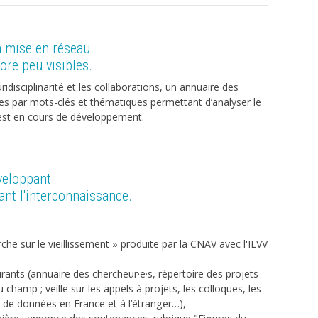
la mise en réseau
ore peu visibles.
luridisciplinarité et les collaborations, un annuaire des
s par mots-clés et thématiques permettant d’analyser le
est en cours de développement.
veloppant
nt l'interconnaissance.
rche sur le vieillissement » produite par la CNAV avec l'ILVV
urants (annuaire des chercheur·e·s, répertoire des projets
hamp ; veille sur les appels à projets, les colloques, les
s de données en France et à l’étranger…),