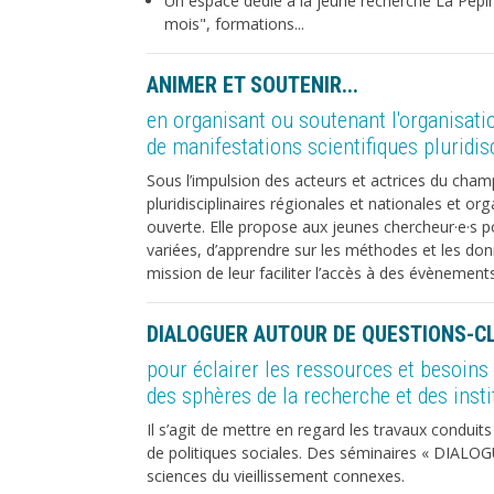
Un espace dédié à la jeune recherche La Pépi
mois", formations...
ANIMER ET SOUTENIR...
en organisant ou soutenant l'organisati
de manifestations scientifiques pluridisc
Sous l’impulsion des acteurs et actrices du champ
pluridisciplinaires régionales et nationales et o
ouverte. Elle propose aux jeunes chercheur·e·s p
variées, d’apprendre sur les méthodes et les donn
mission de leur faciliter l’accès à des évènement
DIALOGUER AUTOUR DE QUESTIONS-CL
pour éclairer les ressources et besoins
des sphères de la recherche et des insti
Il s’agit de mettre en regard les travaux conduit
de politiques sociales. Des séminaires « DIALOG
sciences du vieillissement connexes.