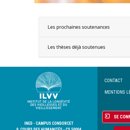
Les prochaines soutenances
Les thèses déjà soutenues
Menu
CONTACT
Pied
de
MENTIONS L
page
Menu
SE CON
du
INED - CAMPUS CONDORCET
compte
9, COURS DES HUMANITÉS - CS 50004