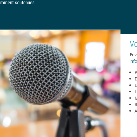
cemment soutenues.
Vo
Env
info
P
D
D
L
M
R
A