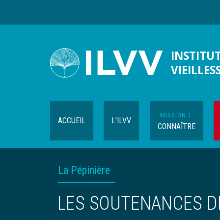
Aller
au
contenu
principal
INSTITUT
VIEILLES
MISSION 1
ACCUEIL
L'ILVV
CONNAÎTRE
Navigation
FIL
La Pépinière
contextuelle
D'ARIANE
LES SOUTENANCES D