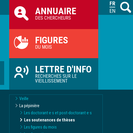
Raccourcis
FRANÇAIS
Recher
M
ANNUAIRE
ILVV
ENGLISH
DES CHERCHEURS
FIGURES
DU MOIS
LETTRE D'INFO
RECHERCHES SUR LE
VIEILLISSEMENT
Veille
La pépinière
Les doctorant·e·s et post-doctorant·e·s
Les soutenances de thèses
Les figures du mois