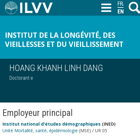
Skip
FRANÇAIS
Searc
T
to
ENGLISH
main
content
INSTITUT DE LA LONGÉVITÉ, DES
VIEILLESSES ET DU VIEILLISSEMENT
HOANG KHANH LINH DANG
Doctorant·e
Employeur principal
Institut national d'études démographiques
(INED)
Unité Mortalité, santé, épidémiologie
(MSE) / UR 05