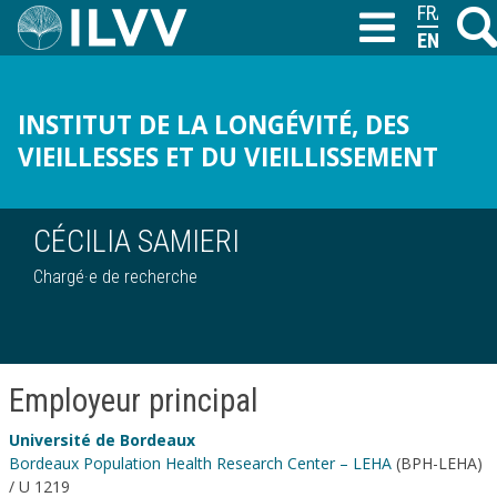
Skip
FRANÇAIS
Searc
T
to
ENGLISH
main
content
INSTITUT DE LA LONGÉVITÉ, DES
VIEILLESSES ET DU VIEILLISSEMENT
CÉCILIA SAMIERI
Chargé·e de recherche
Employeur principal
Université de Bordeaux
Bordeaux Population Health Research Center – LEHA
(BPH-LEHA)
/ U 1219