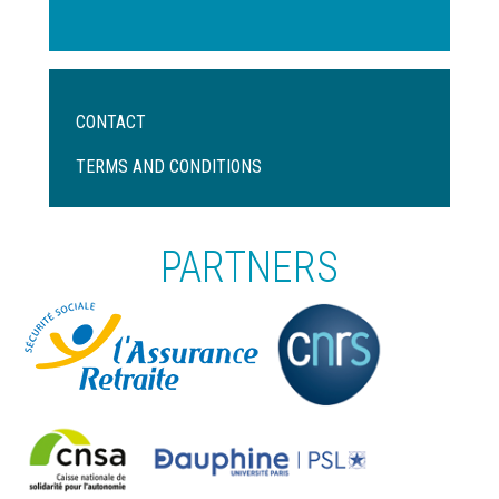
Menu
CONTACT
Pied
de
TERMS AND CONDITIONS
page
PARTNERS