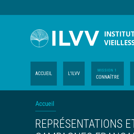
Aller
au
contenu
principal
INSTITUT
VIEILLES
MISSION 1
ACCUEIL
L'ILVV
CONNAÎTRE
FIL
Accueil
D'ARIANE
REPRÉSENTATIONS ET