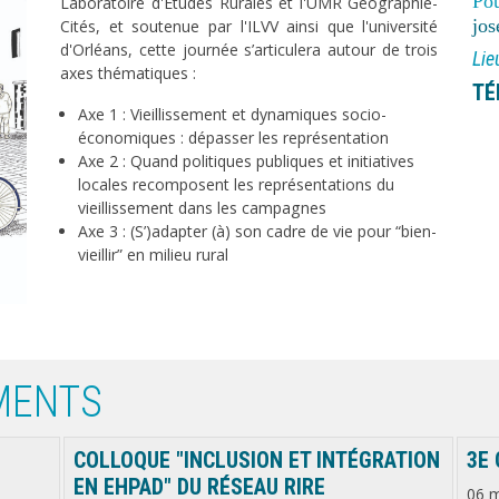
Pou
Laboratoire d'Études Rurales et l'UMR Géographie-
jos
Cités, et soutenue par l'ILVV ainsi que l'université
d'Orléans, cette journée s’articulera autour de trois
Lie
axes thématiques :
TÉ
Axe 1 : Vieillissement et dynamiques socio-
économiques : dépasser les représentation
Axe 2 : Quand politiques publiques et initiatives
locales recomposent les représentations du
vieillissement dans les campagnes
Axe 3 : (S’)adapter (à) son cadre de vie pour “bien-
vieillir” en milieu rural
MENTS
COLLOQUE "INCLUSION ET INTÉGRATION
3E
EN EHPAD" DU RÉSEAU RIRE
06 