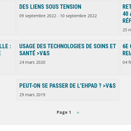
DES LIENS SOUS TENSION
RE
40 
09 septembre 2022
-
10 septembre 2022
RÉ
25 
LLE :
USAGE DES TECHNOLOGIES DE SOINS ET
6E
E
SANTÉ >V&S
REI
24 mars 2020
04 f
PEUT-ON SE PASSER DE L’EHPAD ? >V&S
29 mars 2019
Page
Page 1
››
suivante