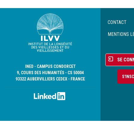
Menu
CONTACT
Pied
de
MENTIONS L
page
Menu
SE CON
du
INED - CAMPUS CONDORCET
compte
9, COURS DES HUMANITÉS - CS 50004
S'INS
de
93322 AUBERVILLIERS CEDEX - FRANCE
l'utilisateur