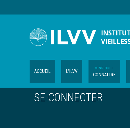
Aller
au
contenu
principal
INSTITUT
VIEILLES
MISSION 1
ACCUEIL
L'ILVV
CONNAÎTRE
SE CONNECTER