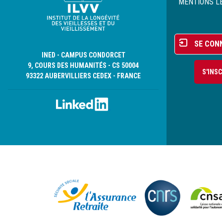
de
MENTIONS L
page
Menu
SE CON
du
INED - CAMPUS CONDORCET
compte
9, COURS DES HUMANITÉS - CS 50004
S'INS
de
93322 AUBERVILLIERS CEDEX - FRANCE
l'utilisateur