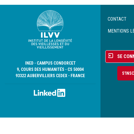
Menu
CONTACT
Pied
de
MENTIONS L
page
Menu
SE CON
du
INED - CAMPUS CONDORCET
compte
9, COURS DES HUMANITÉS - CS 50004
S'INS
de
93322 AUBERVILLIERS CEDEX - FRANCE
l'utilisateur