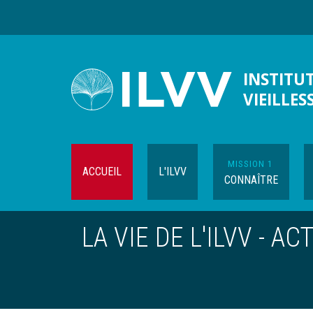
Aller
au
contenu
principal
INSTITUT
VIEILLES
MISSION 1
ACCUEIL
L'ILVV
CONNAÎTRE
Navigation
LA VIE DE L'ILVV - ACT
contextuelle