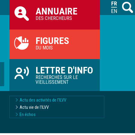
Raccourcis
FRANÇAIS
Recher
M
ANNUAIRE
ILVV
ENGLISH
DES CHERCHEURS
FIGURES
DU MOIS
LETTRE D'INFO
RECHERCHES SUR LE
VIEILLISSEMENT
Actu des activités de l'ILVV
Actu vie de l'ILVV
En échos