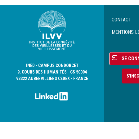
Menu
CONTACT
Pied
de
MENTIONS L
page
Menu
SE CON
du
INED - CAMPUS CONDORCET
compte
9, COURS DES HUMANITÉS - CS 50004
S'INS
de
93322 AUBERVILLIERS CEDEX - FRANCE
l'utilisateur