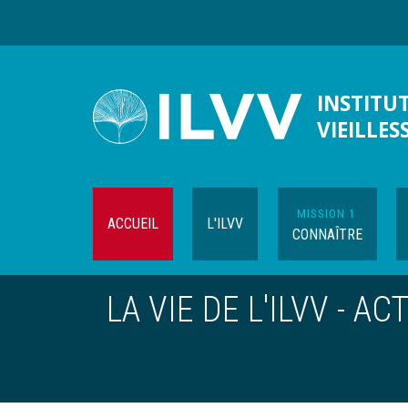
Aller
au
contenu
principal
INSTITUT
VIEILLES
MISSION 1
ACCUEIL
L'ILVV
CONNAÎTRE
Navigation
LA VIE DE L'ILVV - ACT
contextuelle