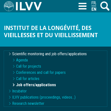
Skip
FRANÇAIS
Search
M
T
to
ENGLISH
main
content
INSTITUT DE LA LONGÉVITÉ, DES
VIEILLESSES ET DU VIEILLISSEMENT
Navigation
Scientific monitoring and job offers/applications
contextuelle
Agenda
Call for projects
Conferences and call for papers
Call for articles
Job offers/applications
Incubator
ILVV publications (proceedings, videos...)
Research newsletter