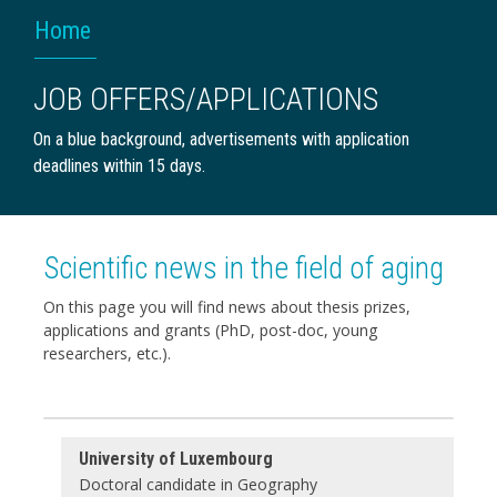
BREADCRUMB
Home
JOB OFFERS/APPLICATIONS
On a blue background, advertisements with application
deadlines within 15 days.
Scientific news in the field of aging
On this page you will find news about thesis prizes,
applications and grants (PhD, post-doc, young
researchers, etc.).
University of Luxembourg
Doctoral candidate in Geography