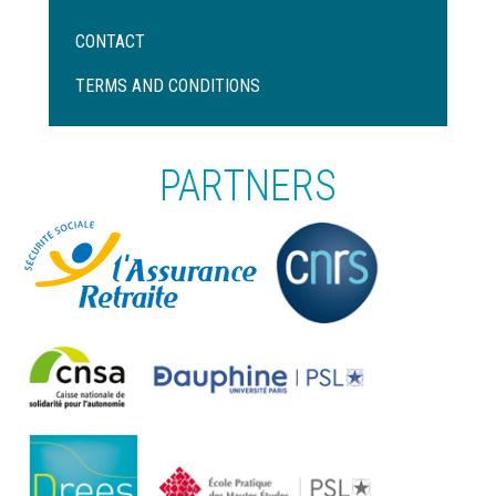
Menu
CONTACT
Pied
de
TERMS AND CONDITIONS
page
PARTNERS