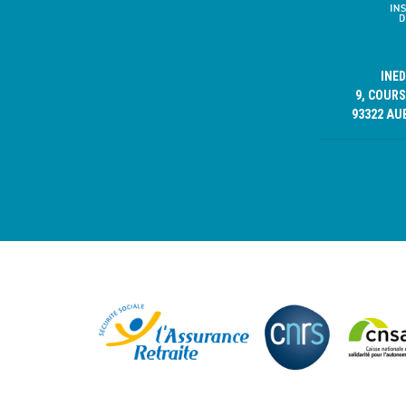
INE
9, COURS
93322 AU