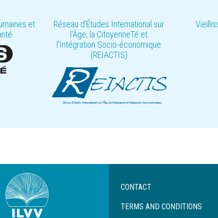
umaines et
Réseau d'Études International sur
Vieill
anté
l'Âge, la CitoyenneTé et
l'Intégration Socio-économique
(REIACTIS)
Menu
CONTACT
Pied
de
TERMS AND CONDITIONS