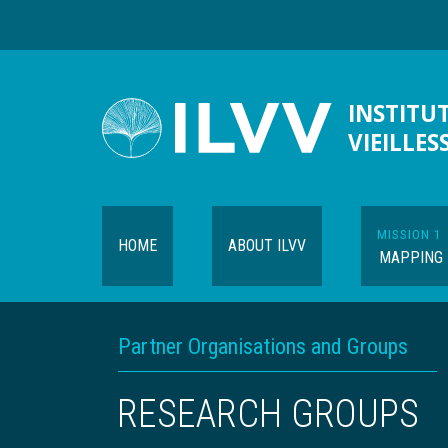
Skip
to
main
content
INSTITUT
VIEILLES
MISSION 1
HOME
ABOUT ILVV
MAPPING
Navigation
BREADCRUMB
Partner Organisations and Groups
contextuelle
RESEARCH GROUPS