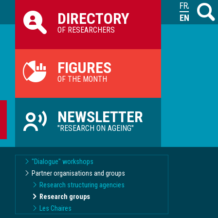
Raccourcis
FRANÇAIS
Search
M
DIRECTORY
ILVV
ENGLISH
OF RESEARCHERS
FIGURES
OF THE MONTH
NEWSLETTER
"RESEARCH ON AGEING"
"Dialogue" workshops
Partner organisations and groups
Research structuring agencies
Research groups
Les Chaires