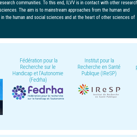
search communities. To this end, ILVV is in contact with other researc
d sciences. The aim is to mainstream approaches from the human and
s in the human and social sciences and at the heart of other sciences of
Fédération pour la
Institut pour la
Recherche sur le
Recherche en Santé
Handicap et l’Autonomie
Publique (IReSP)
(Fedrha)