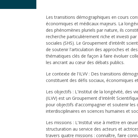
Les transitions démographiques en cours const
économiques et médicaux majeurs. La longévité
des phénomènes pluriels par nature, ils const
recherche particulièrement riche et investi pa
sociales (SHS). Le Groupement d'intérêt scient
de soutenir l'articulation des approches et d
thématiques clés de façon à faire évoluer coll
les ancrant au cœur des débats publics.
Le contexte de l'ILVV : Des transitions démog
constituent des défis sociaux, économiques e
Les objectifs : L'Institut de la longévité, des vi
(ILVV) est un Groupement d'Intérêt Scientifiqu
pour objectifs d'accompagner et soutenir les 
interdisciplinaires en sciences humaines et so
Les missions : L'Institut vise à mettre en œuvr
structuration au service des acteurs et actric
travers quatre missions : connaître, faire conn