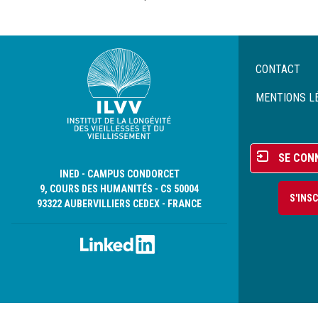
Menu
CONTACT
Pied
de
MENTIONS L
page
Menu
SE CON
du
INED - CAMPUS CONDORCET
compte
9, COURS DES HUMANITÉS - CS 50004
S'INS
de
93322 AUBERVILLIERS CEDEX - FRANCE
l'utilisateur