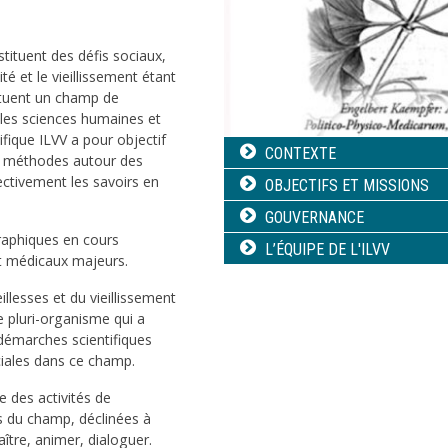
ituent des défis sociaux,
 et le vieillissement étant
ituent un champ de
r les sciences humaines et
ifique ILVV a pour objectif
Navigation
CONTEXTE
es méthodes autour des
principale
ectivement les savoirs en
OBJECTIFS ET MISSIONS
GOUVERNANCE
raphiques en cours
L’ÉQUIPE DE L'ILVV
t médicaux majeurs.
eillesses et du vieillissement
e pluri-organisme qui a
démarches scientifiques
ciales dans ce champ.
e des activités de
es du champ, déclinées à
aître, animer, dialoguer.