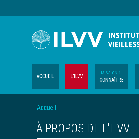
Aller
au
contenu
principal
INSTITUT
VIEILLES
MISSION 1
ACCUEIL
L'ILVV
CONNAÎTRE
FIL
Accueil
D'ARIANE
À PROPOS DE L'ILVV