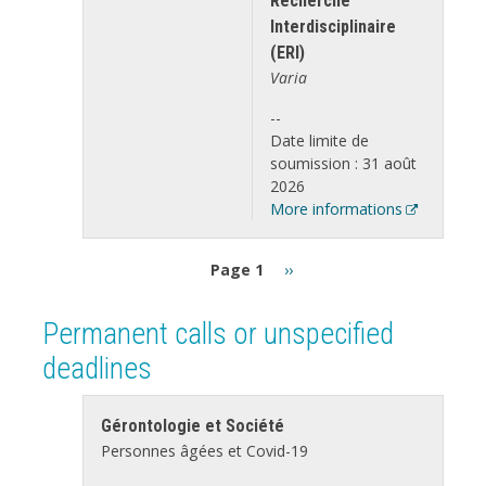
Recherche
Interdisciplinaire
(ERI)
Varia
--
Date limite de
soumission : 31 août
2026
More informations
Pagination
Next
Page 1
››
page
Permanent calls or unspecified
deadlines
Gérontologie et Société
Personnes âgées et Covid-19