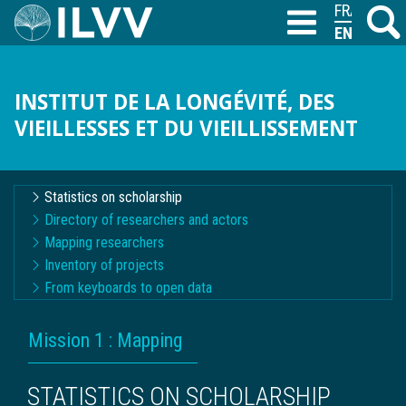
Skip
FRANÇAIS
Search
M
T
to
ENGLISH
main
content
INSTITUT DE LA LONGÉVITÉ, DES
VIEILLESSES ET DU VIEILLISSEMENT
Navigation
Statistics on scholarship
contextuelle
Directory of researchers and actors
Mapping researchers
Inventory of projects
From keyboards to open data
BREADCRUMB
Mission 1 : Mapping
STATISTICS ON SCHOLARSHIP