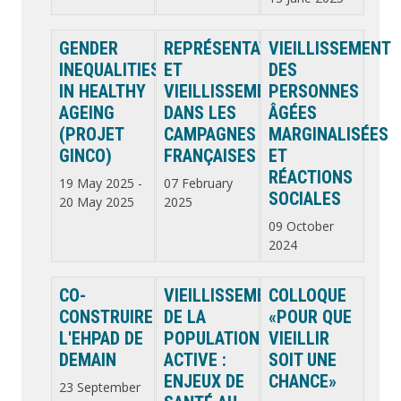
GENDER
REPRÉSENTATIONS
VIEILLISSEMENT
INEQUALITIES
ET
DES
IN HEALTHY
VIEILLISSEMENT
PERSONNES
AGEING
DANS LES
ÂGÉES
(PROJET
CAMPAGNES
MARGINALISÉES
GINCO)
FRANÇAISES
ET
RÉACTIONS
19 May 2025
-
07 February
SOCIALES
20 May 2025
2025
09 October
2024
CO-
VIEILLISSEMENT
COLLOQUE
CONSTRUIRE
DE LA
«POUR QUE
L'EHPAD DE
POPULATION
VIEILLIR
DEMAIN
ACTIVE :
SOIT UNE
ENJEUX DE
CHANCE»
23 September