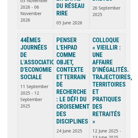
05 November
DU RÉSEAU
2026
-
06
26 September
RIRE
November
2025
2026
05 June 2026
44ÈMES
PENSER
COLLOQUE
JOURNÉES
L'EHPAD
« VIEILLIR :
DE
COMME
UNE
L'ASSOCIATION
OBJET,
AFFAIRE
D'ECONOMIE
CONTEXTE
D’INÉGALITÉS.
SOCIALE
ET TERRAIN
TRAJECTOIRES,
DE
TERRITOIRES
11 September
RECHERCHE
ET
2025
-
12
: LE DÉFI DU
PRATIQUES
September
2025
CROISEMENT
DES
DES
RETRAITÉS
DISCIPLINES
»
24 June 2025
12 June 2025
-
13 June 2025