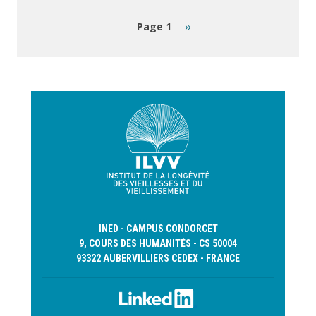
Pagination
Next
Page 1
››
page
INED - CAMPUS CONDORCET
9, COURS DES HUMANITÉS - CS 50004
93322 AUBERVILLIERS CEDEX - FRANCE