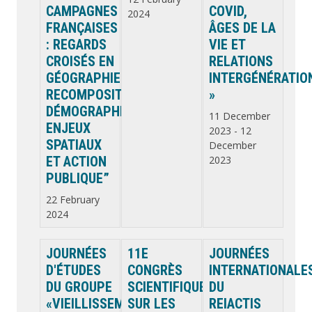
CAMPAGNES
COVID,
2024
FRANÇAISES
ÂGES DE LA
: REGARDS
VIE ET
CROISÉS EN
RELATIONS
GÉOGRAPHIE.
INTERGÉNÉRATIO
RECOMPOSITIONS
»
DÉMOGRAPHIQUES,
11 December
ENJEUX
2023
-
12
SPATIAUX
December
ET ACTION
2023
PUBLIQUE”
22 February
2024
JOURNÉES
11E
JOURNÉES
D'ÉTUDES
CONGRÈS
INTERNATIONALE
DU GROUPE
SCIENTIFIQUE
DU
«VIEILLISSEMENTS
SUR LES
REIACTIS