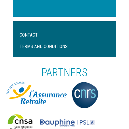
Menu
CONTACT
Pied
de
TERMS AND CONDITIONS
page
PARTNERS