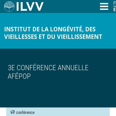
Skip
F
T
to
E
main
content
INSTITUT DE LA LONGÉVITÉ, DES
VIEILLESSES ET DU VIEILLISSEMENT
BREADCRUMB
3E CONFÉRENCE ANNUELLE
AFÉPOP
conférence